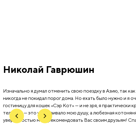
Николай Гаврюшин
Изначально я думал отменить свою поездку в Азию, так ка
никогда не покидал порог дома. Но ехать было нужно и я о
гостиницу для кошек «Сэр Кот» — и не зря, я практически 
телефон — это успокаивало мою душу, а любезная котоняня 
уверенностью могу рекомендовать Вас своим друзьям! Сп