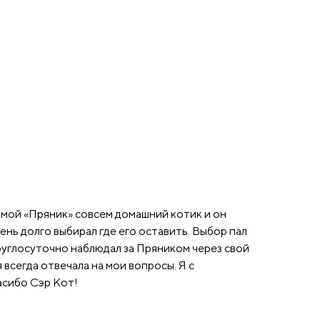
к мой «Пряник» совсем домашний котик и он
чень долго выбирал где его оставить. Выбор пал
круглосуточно наблюдал за Пряником через свой
всегда отвечала на мои вопросы. Я с
асибо Сэр Кот!