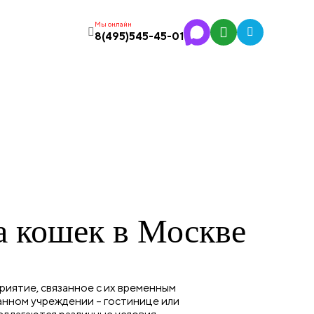
Мы онлайн
8(495)545-45-01
 кошек в Москве
риятие, связанное с их временным
нном учреждении – гостинице или