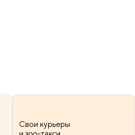
Свои курьеры
и зоо-такси