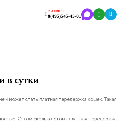
Мы онлайн
8(495)545-45-01
и в сутки
ием может стать платная передержка кошек. Такая
остью. О том сколько стоит платная передержка