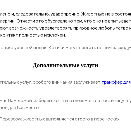
алено и, следовательно, ударопрочно. Животные не в состоян
ергии. Отчасти это обусловлено тем, что оно не впитывает
меют возможность удовлетворять природное любопытство и 
й контакт полностью исключен.
олько уровней полок. Котики могут прыгать по ним расходу
Дополнительные услуги
тельных услуг, особого внимания заслуживает
трансфер для
 к Вам домой, заберем кота и отвезем его в гостиницу в
ое для Вас место.
Перевозка животных выполняется строго в переносках.