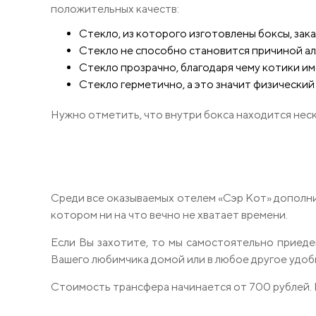
положительных качеств:
Стекло, из которого изготовлены боксы, зак
Стекло не способно становится причиной алл
Стекло прозрачно, благодаря чему котики и
Стекло герметично, а это значит физически
Нужно отметить, что внутри бокса находится неск
Среди все оказываемых отелем «Сэр Кот» дополни
котором ни на что вечно не хватает времени.
Если Вы захотите, то мы самостоятельно приедем
Вашего любимчика домой или в любое другое удобн
Стоимость трансфера начинается от 700 рублей. 