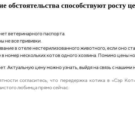
ие обстоятельства способствуют росту ц
нет ветеринарного паспорта.
ы не все прививки.
вание в отеле нестерилизованного животного, если оно ста
 в номер нескольких котов одного хозяина. Помимо цены но
т. Актуальную цену можно узнать, выйдя на связь с нашими
ятности согласитесь, что передержка котика в «Сэр Кот»
шистого любимца прямо сейчас.