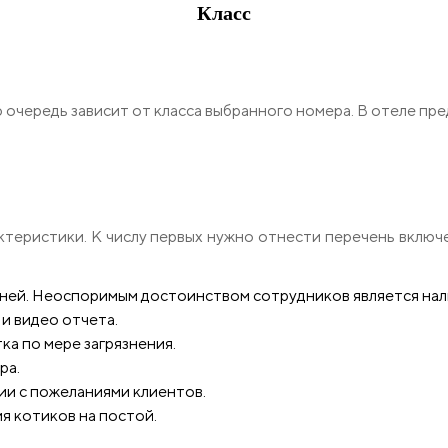
Класс
 очередь зависит от класса выбранного номера. В отеле пре
ктеристики. К числу первых нужно отнести перечень включ
ней. Неоспоримым достоинством сотрудников является нал
и видео отчета.
тка по мере загрязнения.
ра.
ии с пожеланиями клиентов.
 котиков на постой.