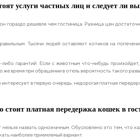
тоят услуги частных лиц и следует ли вы
 он гораздо дешевле чем гостиница. Разница цен достаточн
правильным. Тысячи людей оставляют котиков на попечении
-либо гарантий. Если с животным что-нибудь произойдет, 
то же время при обращении в отель вероятность такого разв
о интересует в первую очередь: недорогая платная передер
о стоит платная передержка кошек в гос
 нельзя назвать однозначным. Обусловлено это тем, что к
кать наиболее приемлемый вариант.