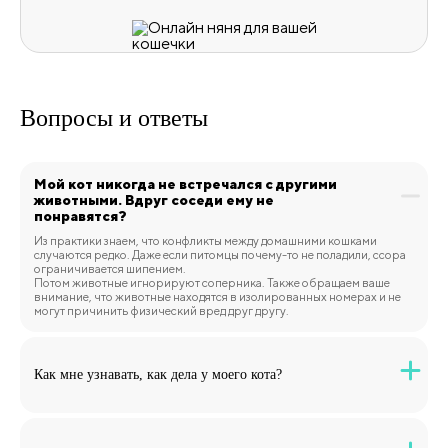
Вопросы и
ответы
Мой кот никогда не встречался с другими
животными. Вдруг соседи ему не
понравятся?
Из практики знаем, что конфликты между домашними кошками
случаются редко. Даже если питомцы почему-то не поладили, ссора
ограничивается шипением.
Потом животные игнорируют соперника. Также обращаем ваше
внимание, что животные находятся в изолированных номерах и не
могут причинить физический вред друг другу.
Как мне узнавать, как дела у моего кота?