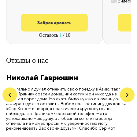
Видеонаб
Забронировать
З
Осталось
1
/ 10
О
Отзывы
о нас
Николай Гаврюшин
Т
Изначально я думал отменить свою поездку в Азию, так как
Пр
мой «Пряник» совсем домашний котик и он никогда не
ур
покидал порог дома. Но ехать было нужно и я очень долго
со
выбирал где его оставить. Выбор пал гостиницу для кошек
По
«Сэр Кот» — и не зря, я практически круглосуточно
ви
наблюдал за Пряником через свой телефон — это
Ко
успокаивало мою душу, а любезная котоняня всегда
отвечала на мои вопросы. Я с уверенностью могу
рекомендовать Вас своим друзьям! Спасибо Сэр Кот!