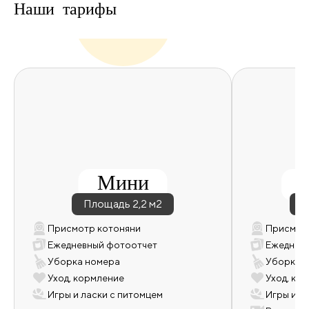
Наши
тарифы
Мини
Площадь 2,2 м2
П
Присмотр котоняни
Присмот
Ежедневный фотоотчет
Ежеднев
Уборка номера
Уборка 
Уход, кормление
Уход, ко
Игры и ласки с питомцем
Игры и л