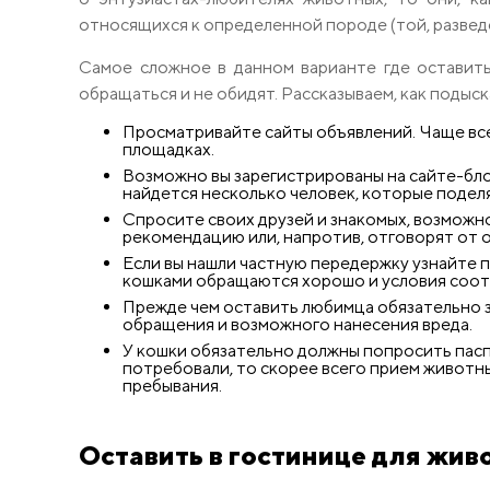
относящихся к определенной породе (той, развед
Самое сложное в данном варианте где оставит
обращаться и не обидят. Рассказываем, как подыс
Просматривайте сайты объявлений. Чаще все
площадках.
Возможно вы зарегистрированы на сайте-бло
найдется несколько человек, которые подел
Спросите своих друзей и знакомых, возможно
рекомендацию или, напротив, отговорят от о
Если вы нашли частную передержку узнайте п
кошками обращаются хорошо и условия соот
Прежде чем оставить любимца обязательно з
обращения и возможного нанесения вреда.
У кошки обязательно должны попросить паспо
потребовали, то скорее всего прием животны
пребывания.
Оставить в гостинице для жив