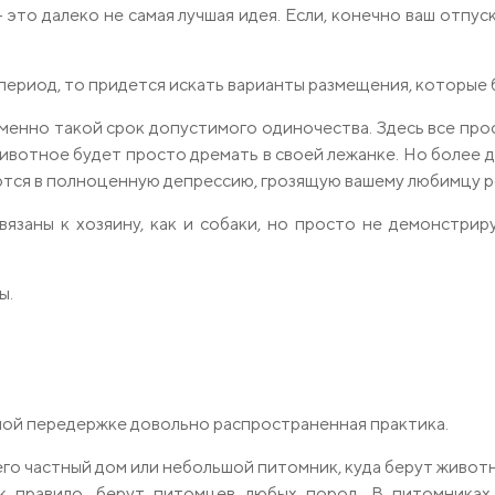
 это далеко не самая лучшая идея. Если, конечно ваш отпус
период, то придется искать варианты размещения, которые 
менно такой срок допустимого одиночества. Здесь все про
ивотное будет просто дремать в своей лежанке. Но более 
ются в полноценную депрессию, грозящую вашему любимцу 
вязаны к хозяину, как и собаки, но просто не демонстрир
ы.
тной передержке довольно распространенная практика.
о частный дом или небольшой питомник, куда берут животных
ак правило, берут питомцев любых пород. В питомника