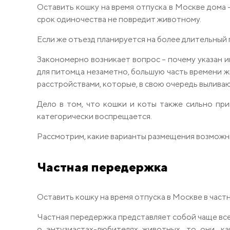
Оставить кошку на время отпуска в Москве дома –
срок одиночества не повредит животному.
Если же отъезд планируется на более длительный 
Закономерно возникает вопрос – почему указан и
для питомца незаметно, большую часть времени ж
расстройствами, которые, в свою очередь вылива
Дело в том, что кошки и коты также сильно при
категорически воспрещается.
Рассмотрим, какие варианты размещения возможн
Частная передержка
Оставить кошку на время отпуска в Москве в час
Частная передержка представляет собой чаще всег
о энтузиастах-любителях животных, то они, к