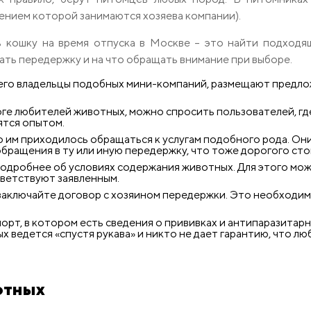
ением которой занимаются хозяева компании).
ь кошку на время отпуска в Москве – это найти подходя
кать передержку и на что обращать внимание при выборе.
го владельцы подобных мини-компаний, размещают предлож
ге любителей животных, можно спросить пользователей, гд
ятся опытом.
 им приходилось обращаться к услугам подобного рода. Они
бращения в ту или иную передержку, что тоже дорогого сто
одробнее об условиях содержания животных. Для этого можн
ветствуют заявленным.
аключайте договор с хозяином передержки. Это необходим
рт, в котором есть сведения о прививках и антипаразитарны
х ведется «спустя рукава» и никто не дает гарантию, что л
отных