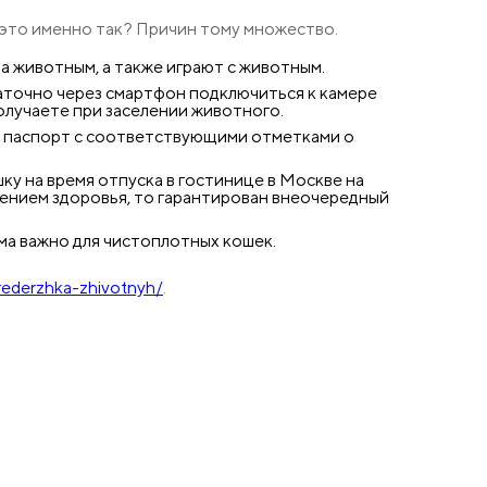
 это именно так? Причин тому множество.
 животным, а также играют с животным.
таточно через смартфон подключиться к камере
олучаете при заселении животного.
– паспорт с соответствующими отметками о
ку на время отпуска в гостинице в Москве на
дшением здоровья, то гарантирован внеочередный
ма важно для чистоплотных кошек.
erederzhka-zhivotnyh/
.