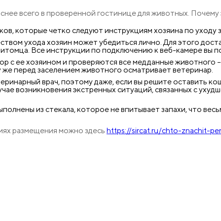
аснее всего в проверенной гостинице для животных. Почему
в, которые четко следуют инструкциям хозяина по уходу за
еством ухода хозяин может убедиться лично. Для этого дос
итомца. Все инструкции по подключению к веб-камере вы п
ор с ее хозяином и проверяются все медданные животного 
у же перед заселением животного осматривает ветеринар.
ринарный врач, поэтому даже, если вы решите оставить кош
 случае возникновения экстренных ситуаций, связанных с уху
олнены из стекала, которое не впитывает запахи, что весь
виях размещения можно здесь
https://sircat.ru/chto-znachit-p