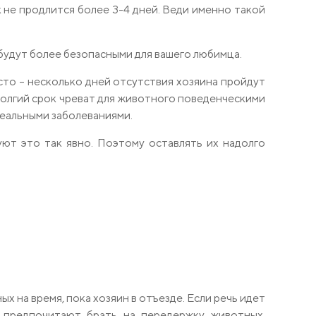
к не продлится более 3-4 дней. Веди именно такой
будут более безопасными для вашего любимца.
сто – несколько дней отсутствия хозяина пройдут
долгий срок чреват для животного поведенческими
реальными заболеваниями.
уют это так явно. Поэтому оставлять их надолго
 на время, пока хозяин в отъезде. Если речь идет
х предпочитают брать на передержку животных,