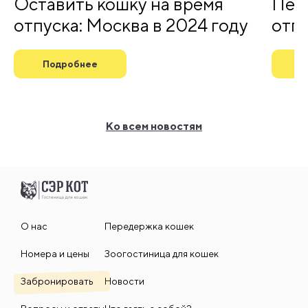
Оставить кошку на время
Пер
отпуска: Москва в 2024 году
отп
Подробнее
П
Ко всем новостям
О нас
Передержка кошек
Номера и цены
Зоогостиница для кошек
Забронировать
Новости