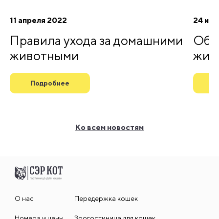
11 апреля 2022
24 ию
Правила ухода за домашними
Обяз
животными
жив
Подробнее
П
Ко всем новостям
О нас
Передержка кошек
Номера и цены
Зоогостиница для кошек