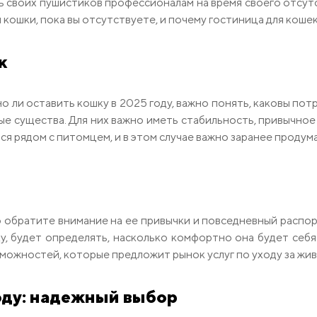
своих пушистиков профессионалам на время своего отсутс
ошки, пока вы отсутствуете, и почему гостиница для кошек
к
о ли оставить кошку в 2025 году, важно понять, каковы по
е существа. Для них важно иметь стабильность, привычное
ся рядом с питомцем, и в этом случае важно заранее продумат
о обратите внимание на ее привычки и повседневный распо
у, будет определять, насколько комфортно она будет себя
озможностей, которые предложит рынок услуг по уходу за жи
оду: надежный выбор