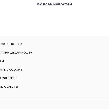
Ко всем новостям
ержка кошек
стиница для кошек
ти
ять с собой?
 магазина
ор оферта