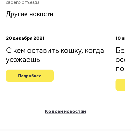
своего отъезда.
Другие
новости
20 декабря 2021
10 июл
С кем оставить кошку, когда
Бел
уезжаешь
особ
пов
Подробнее
П
Ко всем новостям