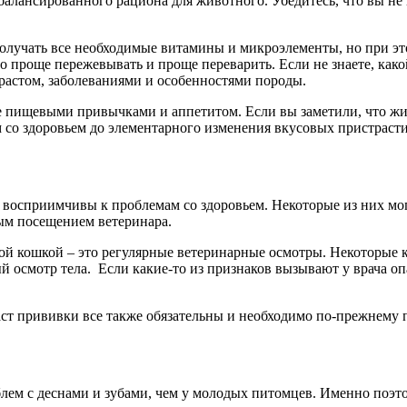
балансированного рациона для животного. Убедитесь, что вы не 
 получать все необходимые витамины и микроэлементы, но при эт
до проще пережевывать и проще переварить. Если не знаете, како
зрастом, заболеваниями и особенностями породы.
ее пищевыми привычками и аппетитом. Если вы заметили, что жив
 со здоровьем до элементарного изменения вкусовых пристрасти
 восприимчивы к проблемам со здоровьем. Некоторые из них мог
ным посещением ветеринара.
рой кошкой – это регулярные ветеринарные осмотры. Некоторые 
 осмотр тела. Если какие-то из признаков вызывают у врача опа
аст прививки все также обязательны и необходимо по-прежнему 
блем с деснами и зубами, чем у молодых питомцев. Именно поэт