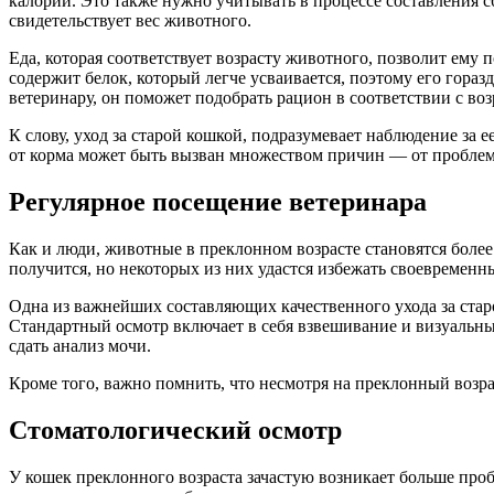
калорий. Это также нужно учитывать в процессе составления с
свидетельствует вес животного.
Еда, которая соответствует возрасту животного, позволит ему
содержит белок, который легче усваивается, поэтому его гораз
ветеринару, он поможет подобрать рацион в соответствии с во
К слову, уход за старой кошкой, подразумевает наблюдение за 
от корма может быть вызван множеством причин — от проблем
Регулярное посещение ветеринара
Как и люди, животные в преклонном возрасте становятся более
получится, но некоторых из них удастся избежать своевремен
Одна из важнейших составляющих качественного ухода за ста
Стандартный осмотр включает в себя взвешивание и визуальный
сдать анализ мочи.
Кроме того, важно помнить, что несмотря на преклонный возр
Стоматологический осмотр
У кошек преклонного возраста зачастую возникает больше про