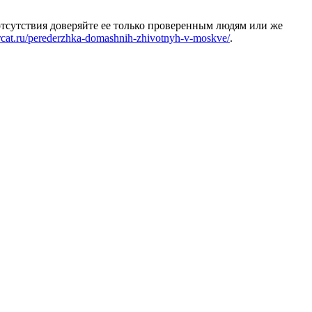
отсутствия доверяйте ее только проверенным людям или же
sircat.ru/perederzhka-domashnih-zhivotnyh-v-moskve/
.