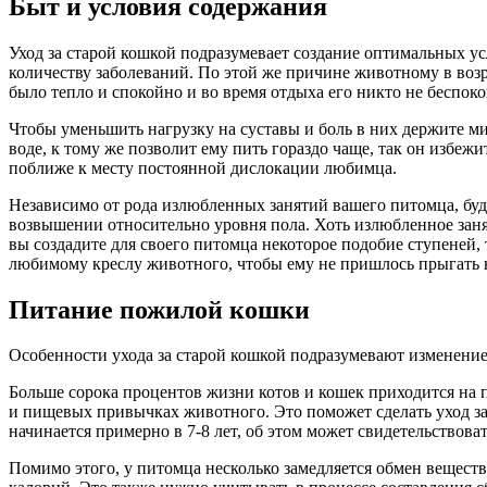
Быт и условия содержания
Уход за старой кошкой подразумевает создание оптимальных у
количеству заболеваний. По этой же причине животному в возр
было тепло и спокойно и во время отдыха его никто не беспоко
Чтобы уменьшить нагрузку на суставы и боль в них держите ми
воде, к тому же позволит ему пить гораздо чаще, так он избе
поближе к месту постоянной дислокации любимца.
Независимо от рода излюбленных занятий вашего питомца, буд
возвышении относительно уровня пола. Хоть излюбленное занят
вы создадите для своего питомца некоторое подобие ступеней,
любимому креслу животного, чтобы ему не пришлось прыгать н
Питание пожилой кошки
Особенности ухода за старой кошкой подразумевают изменение
Больше сорока процентов жизни котов и кошек приходится на п
и пищевых привычках животного. Это поможет сделать уход за 
начинается примерно в 7-8 лет, об этом может свидетельствова
Помимо этого, у питомца несколько замедляется обмен вещест