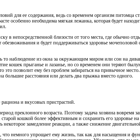
словий для ее содержания, ведь со временем организм питомца 
асте особенно необходима мягкая лежанка, которая будет находи
ил.
ску в непосредственной близости от того места, где обычно отд
жит обезвоживания и будет поддерживаться здоровье мочеполовой
ь то наблюдение из окна за окружающим миром или сон на диван
ие кошек прыганье и лазанье, но со временем они теряют былую 
 то это позволит ему без проблем забираться на привычное мест
а большие расстояния или делать два прыжка вместо одного.
 рациона и вкусовых пристрастий.
ериод преклонного возраста. Поэтому задача хозяина вовремя за
старой кошкой более эффективным и сохранить его здоровье на 
ть некоторое замедление реакции, а также снижение двигательно
в, что немного упрощает ему жизнь, так как для насыщения и ф