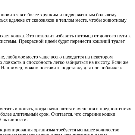
становится все более хрупким и подверженным большему
ться вдалеке от сквозняков в теплом месте, чтобы животному
ыхает кошка. Это позволит избавить питомца от долгого пути к
 системы. Прекрасной идеей будет перенести кошачий туалет
е, любимое место чаще всего находится на некотором
ловкость и способность легко забираться на высоту. Если же
о. Например, можно поставить подставку для ног поближе к
метить и понять, когда начинаются изменения в предпочтениях
более длительный срок. Считается, что старение кошки
й активности.
ункционирования организма требуется меньшее количество