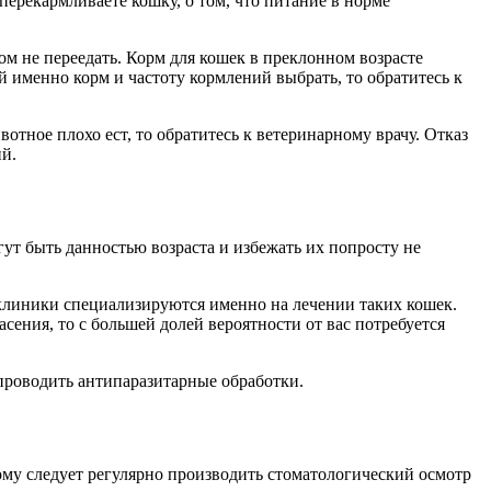
перекармливаете кошку, о том, что питание в норме
ом не переедать. Корм для кошек в преклонном возрасте
й именно корм и частоту кормлений выбрать, то обратитесь к
отное плохо ест, то обратитесь к ветеринарному врачу. Отказ
й.
ут быть данностью возраста и избежать их попросту не
клиники специализируются именно на лечении таких кошек.
сения, то с большей долей вероятности от вас потребуется
проводить антипаразитарные обработки.
ому следует регулярно производить стоматологический осмотр