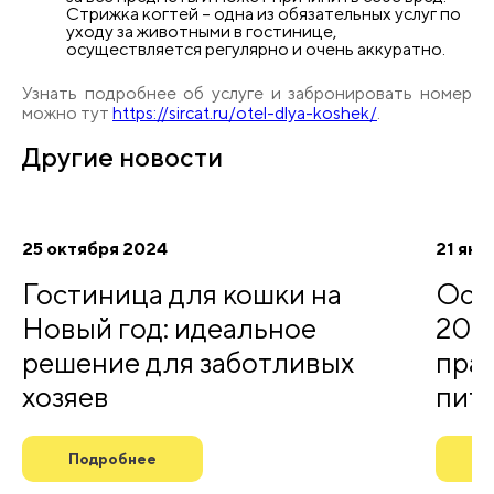
Стрижка когтей – одна из обязательных услуг по
уходу за животными в гостинице,
осуществляется регулярно и очень аккуратно.
Узнать подробнее об услуге и забронировать номер
можно тут
https://sircat.ru/otel-dlya-koshek/
.
Другие
новости
25 октября 2024
21 янв
Гостиница для кошки на
Оста
Новый год: идеальное
2026
решение для заботливых
прав
хозяев
пит
Подробнее
П