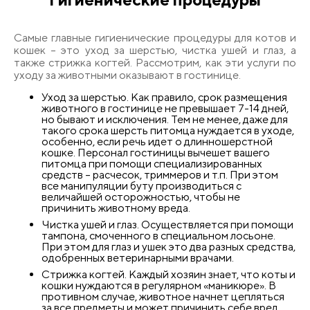
Самые главные гигиенические процедуры для котов и
кошек – это уход за шерстью, чистка ушей и глаз, а
также стрижка когтей. Рассмотрим, как эти услуги по
уходу за животными оказывают в гостинице.
Уход за шерстью. Как правило, срок размещения
животного в гостинице не превышает 7-14 дней,
но бывают и исключения. Тем не менее, даже для
такого срока шерсть питомца нуждается в уходе,
особенно, если речь идет о длинношерстной
кошке. Персонал гостиницы вычешет вашего
питомца при помощи специализированных
средств – расчесок, триммеров и т.п. При этом
все манипуляции буту производиться с
величайшей осторожностью, чтобы не
причинить животному вреда.
Чистка ушей и глаз. Осуществляется при помощи
тампона, смоченного в специальном лосьоне.
При этом для глаз и ушек это два разных средства,
одобренных ветеринарными врачами.
Стрижка когтей. Каждый хозяин знает, что коты и
кошки нуждаются в регулярном «маникюре». В
противном случае, животное начнет цепляться
за все предметы и может причинить себе вред.