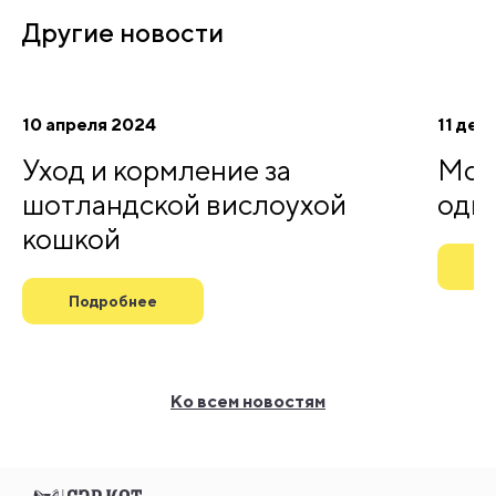
Другие
новости
10 апреля 2024
11 дек
Уход и кормление за
Мож
шотландской вислоухой
одно
кошкой
П
Подробнее
Ко всем новостям